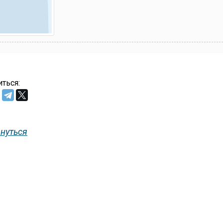
ться:
нуться