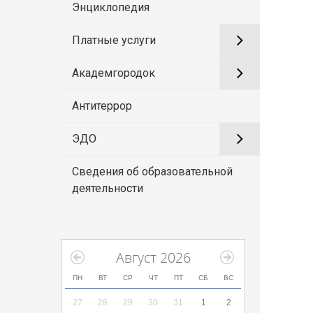
Энциклопедия
Платные услуги
Академгородок
Антитеррор
ЭДО
Сведения об образовательной
деятельности
Август 2026
ПН
ВТ
СР
ЧТ
ПТ
СБ
ВС
27
28
29
30
31
1
2