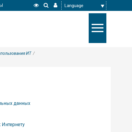
РЫ
спользования ИТ
/
альных данных
к Интернету