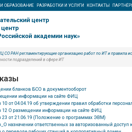
 И ОБРАЗОВАНИЕ
РАЗРАБОТКИ И УСЛУГИ
КОНТАКТЫ
ПАРТНЁ
ательский центр
 центр
Российской академии наук»
 СО РАН регламентирующие организацию работ по ИТ и правила и
нности подразделений в сфере ИТ
казы
ении бланков БСО в документооборот
мещении информации на сайте ФИЦ
 10 от 04.04.19 об утверждении правил обработки персон
 12 О размещении информации на сайте ФИЦ
 23 от 21.06.19 (Положение о программах ЭВМ)
_О назначении ответственных за авторизованный доступ 
 о переводе рабочих станций в корпоративный домен