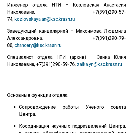
Инженер отдела НТИ – Козловская Анастасия
Николаевна, +7(391)290-57-
74,
kozlovskaya.an@ksc.krasn.ru
Заведующий канцелярией – Максимова Людмила
Александровна, +7(391)290-79-
88,
chancery@ksc.krasn.ru
Специалист отдела НТИ (архив) – Заика Юлия
Николаевна, +7(391)290-59-76,
zaika.yn@ksc.krasn.ru
Основные функции отдела:
Сопровождение работы Ученого совета
Центра.
Координация научных подразделений Центра,