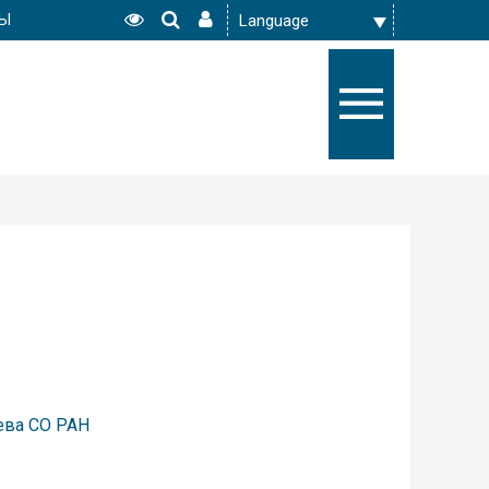
РЫ
чева СО РАН