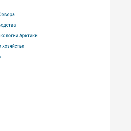
Севера
водства
экологии Арктики
о хозяйства
»