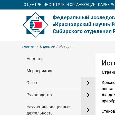
О ЦЕНТРЕ
ИНСТИТУТЫ И ОРГАНИЗАЦИИ
КАРЬЕРА
Федеральный исследов
«Красноярский научный
Сибирского отделения 
Главная
/
О центре
/
История
Новости
Ист
Мероприятия
Стран
Красн
О нас
поста
Акаде
Руководство
преобр
Научно-инновационная
Стано
деятельность