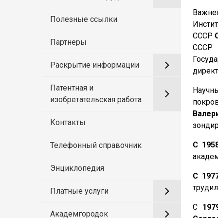
Важней
Полезные ссылки
Инстит
СССР
Партнеры
ССС
Госуд
Раскрытие информации
директ
Патентная и
Научн
изобретательская работа
покро
Валер
Контакты
зондир
С 195
Телефонный справочник
акаде
Энциклопедия
С 197
труди
Платные услуги
С
1979
Академгородок