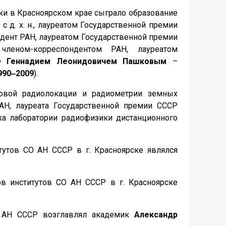
ки в Красноярском крае сыграло образование
 д. х. н., лауреатом Государственной премии
ндент РАН, лауреатом Государственной премии
 членом-корреспондентом РАН, лауреатом
РФ
Геннадием Леонидовичем Пашковым
–
990‒2009
).
новой радиолокации и радиометрии земных
АН, лауреата Государственной премии СССР
ика лаборатории радиофизики дистанционного
утов СО АН СССР в г. Красноярске являлся
в институтов СО АН СССР в г. Красноярске
 АН СССР возглавлял академик
Александр