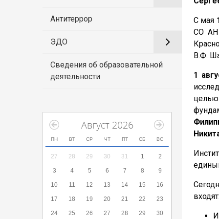
Серге
Антитеррор
С мая
СО АН
ЭДО
Красно
В.Ф. Ш
Сведения об образовательной
1 авг
деятельности
исслед
целью
фундам
Филип
Август 2026
Никит
ПН
ВТ
СР
ЧТ
ПТ
СБ
ВС
Инстит
27
28
29
30
31
1
2
едины
3
4
5
6
7
8
9
Сегод
10
11
12
13
14
15
16
входят
17
18
19
20
21
22
23
24
25
26
27
28
29
30
И