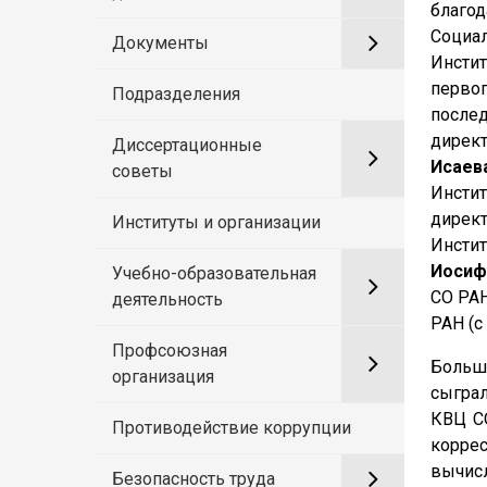
благод
Социа
Документы
Инсти
перво
Подразделения
после
директ
Диссертационные
Исаев
советы
Инсти
дирек
Институты и организации
Инстит
Иосиф
Учебно-образовательная
СО РАН
деятельность
РАН (с
Профсоюзная
Больш
организация
сыгра
КВЦ С
Противодействие коррупции
коррес
вычисл
Безопасность труда