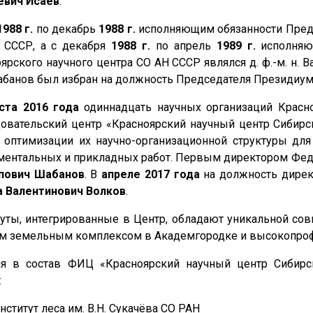
евич Исаев
.
1988 г.
по декабрь
1988 г.
исполняющим обязанности Пред
 СССР, а с декабря
1988 г.
по апрель
1989 г.
исполняю
ярского научного центра СО АН СССР являлся д. ф.-м. н.
абанов был избран на должность Председателя Президиум
уста 2016 года
одиннадцать научных организаций Красн
овательский центр «Красноярский научный центр Сибирс
 оптимизации их научно-организационной структуры дл
ентальных и прикладных работ. Первым директором Фед
пович Шабанов
. В
апреле 2017 года
на должность дирек
а Валентинович Волков
.
уты, интегрированные в Центр, обладают уникальной сов
м земельным комплексом в Академгородке и высокопро
ня в состав ФИЦ «Красноярский научный центр Сибирс
:
нститут леса им. В.Н. Сукачёва СО РАН