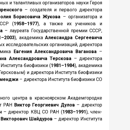
ых и талантливых организаторов науки Героя
иренского
– создателя и первого директора
толия Борисовича Жукова
– организатора и
ССР (
1958–1977
), а также их учеников и
а
– лауреата Государственной премии СССР,
1–2003
), академика
Александра Сергеевича
х исследовательских организаций, директора
демика
Евгения Александровича Ваганова
–
ана Александровича Терскова
– директора
 Института биофизики (
1981–1984
), академика
 Терсковым) и директора Института биофизики
рменджи
– директора Института биофизики СО
ного центра в красноярском Академгородке
нт РАН
Виктор Георгиевич Дулов
– директор
н
– директор КВЦ СО РАН (
1983–1991
), член-
 Викторович Шайдуров
– директор Института