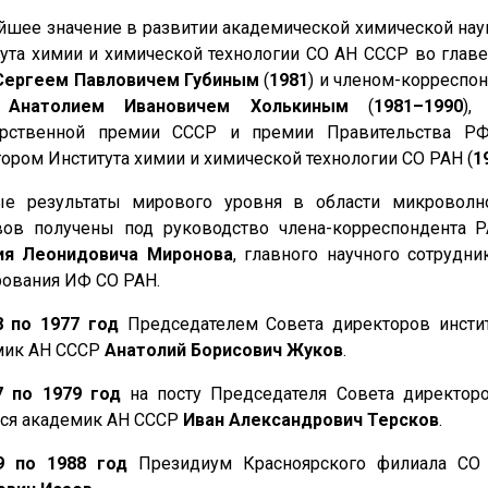
шее значение в развитии академической химической нау
ута химии и химической технологии СО АН СССР во главе с
Сергеем Павловичем Губиным
(
1981
) и членом-корреспо
Р
Анатолием Ивановичем Холькиным
(
1981–1990
),
арственной премии СССР и премии Правительства 
ором Института химии и химической технологии СО РАН (
1
ые результаты мирового уровня в области микровол
вов получены под руководство члена-корреспондента Р
ия Леонидовича Миронова
, главного научного сотрудн
ования ИФ СО РАН.
8 по 1977 год
Председателем Совета директоров инстит
мик АН СССР
Анатолий Борисович Жуков
.
7 по 1979 год
на посту Председателя Совета директоро
лся академик АН СССР
Иван Александрович Терсков
.
 по 1988
год
Президиум Красноярского филиала СО