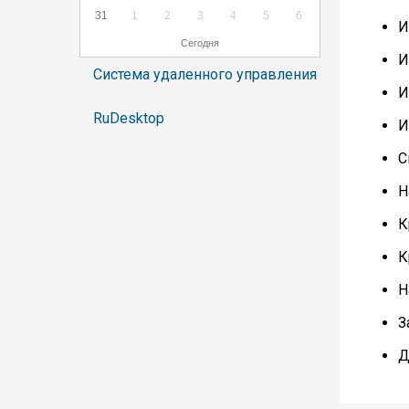
31
1
2
3
4
5
6
И
Сегодня
И
Система удаленного управления
И
RuDesktop
И
С
Н
К
К
Н
З
Д