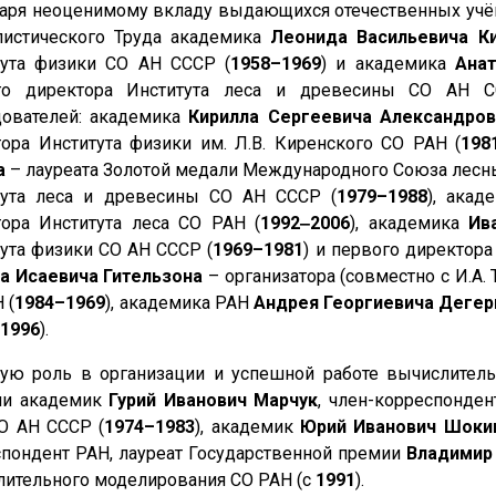
аря неоценимому вкладу выдающихся отечественных учён
листического Труда академика
Леонида Васильевича К
тута физики СО АН СССР (
1958–1969
) и академика
Ана
го директора Института леса и древесины СО АН С
дователей: академика
Кирилла Сергеевича Александров
ора Института физики им. Л.В. Киренского СО РАН (
198
а
– лауреата Золотой медали Международного Союза лесны
тута леса и древесины СО АН СССР (
1979–1988
), ака
тора Института леса СО РАН (
1992‒2006
), академика
Ив
ута физики СО АН СССР (
1969–1981
) и первого директора
а Исаевича Гительзона
– организатора (совместно с И.А.
 (
1984–1969
), академика РАН
Андрея Георгиевича Деге
1996
).
ую роль в организации и успешной работе вычислитель
ли академик
Гурий Иванович Марчук
, член-корреспонде
О АН СССР (
1974–1983
), академик
Юрий Иванович Шоки
пондент РАН, лауреат Государственной премии
Владимир
ительного моделирования СО РАН (с
1991
).