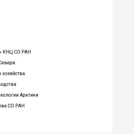
а» КНЦ СО РАН
Севера
о хозяйства
водства
экологии Арктики
чёва СО РАН