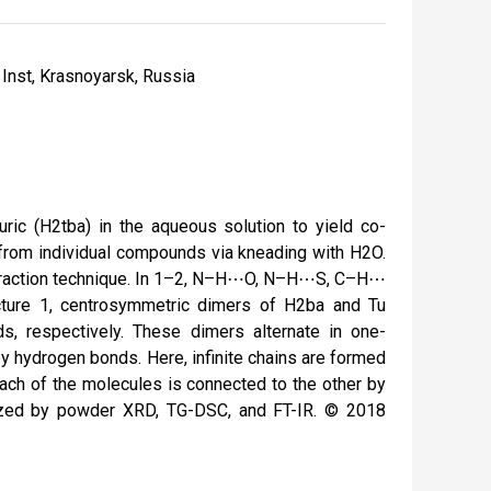
 Inst, Krasnoyarsk, Russia
turic (H2tba) in the aqueous solution to yield co-
 from individual compounds via kneading with H2O.
iffraction technique. In 1–2, N–H⋯O, N–H⋯S, C–H⋯
ture 1, centrosymmetric dimers of H2ba and Tu
espectively. These dimers alternate in one-
 hydrogen bonds. Here, infinite chains are formed
each of the molecules is connected to the other by
ed by powder XRD, TG-DSC, and FT-IR. © 2018