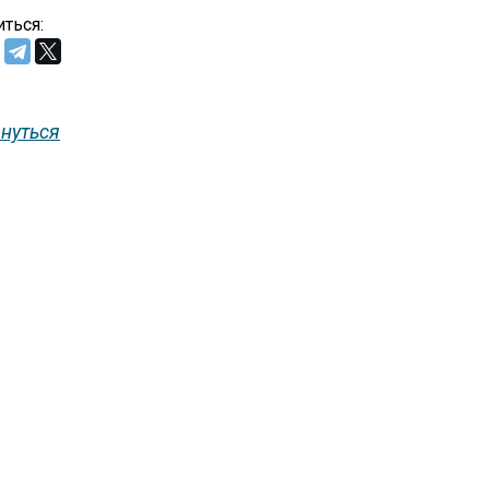
ться:
нуться