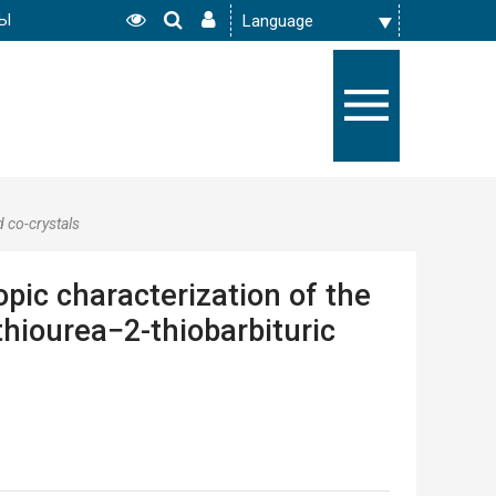
РЫ
d co-crystals
pic characterization of the
thiourea−2-thiobarbituric