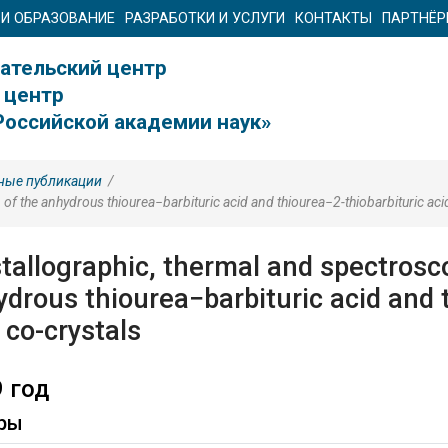
 И ОБРАЗОВАНИЕ
РАЗРАБОТКИ И УСЛУГИ
КОНТАКТЫ
ПАРТНЁ
ательский центр
 центр
Российской академии наук»
ные публикации
/
of the anhydrous thiourea−barbituric acid and thiourea−2-thiobarbituric aci
tallographic, thermal and spectrosco
drous thiourea−barbituric acid and 
 co-crystals
 год
ры