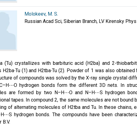
Molokeev, M. S.
Russian Acad Sci, Siberian Branch, LV Kirensky Phys
a (Tu) crystallizes with barbituric acid (H2ba) and 2-thiobarbi
s H2ba∙Tu (1) and H2tba∙Tu (2). Powder of 1 was also obtained
ucture of compounds was solved by the X-ray single crystal d
C–H⋯O hydrogen bonds form the different 3D nets. In struc
les are formed by two N–H⋯O and N–H⋯S hydrogen bonds, r
onal tapes. In compound 2, the same molecules are not bound by
ing of alternating molecules of H2tba and Tu. In these chains, 
H⋯S hydrogen bonds. The compounds have been characteriz
r B.V.