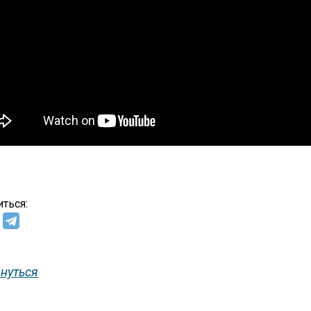
ться:
нуться