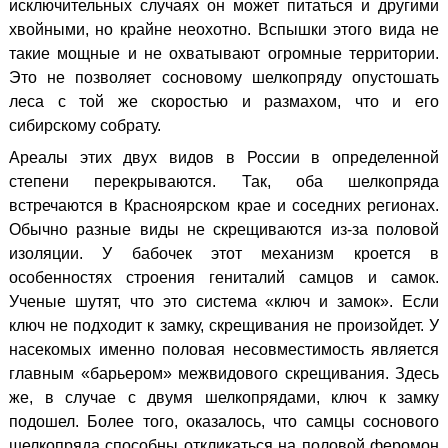
исключительных случаях он может питаться и другими
хвойными, но крайне неохотно. Вспышки этого вида не
такие мощные и не охватывают огромные территории.
Это не позволяет сосновому шелкопряду опустошать
леса с той же скоростью и размахом, что и его
сибирскому собрату.
Ареалы этих двух видов в России в определенной
степени перекрываются. Так, оба шелкопряда
встречаются в Красноярском крае и соседних регионах.
Обычно разные виды не скрещиваются из-за половой
изоляции. У бабочек этот механизм кроется в
особенностях строения гениталий самцов и самок.
Ученые шутят, что это система «ключ и замок». Если
ключ не подходит к замку, скрещивания не произойдет. У
насекомых именно половая несовместимость является
главным «барьером» межвидового скрещивания. Здесь
же, в случае с двумя шелкопрядами, ключ к замку
подошел. Более того, оказалось, что самцы соснового
шелкопряда способны откликаться на половой феромон