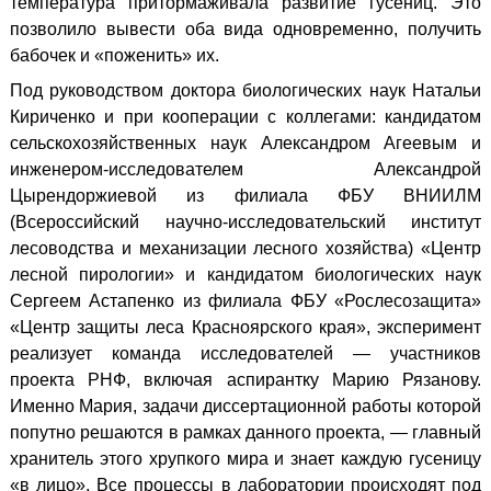
температура притормаживала развитие гусениц. Это
позволило вывести оба вида одновременно, получить
бабочек и «поженить» их.
Под руководством доктора биологических наук Натальи
Кириченко и при кооперации с коллегами: кандидатом
сельскохозяйственных наук Александром Агеевым и
инженером-исследователем Александрой
Цырендоржиевой из филиала ФБУ ВНИИЛМ
(Всероссийский научно-исследовательский институт
лесоводства и механизации лесного хозяйства) «Центр
лесной пирологии» и кандидатом биологических наук
Сергеем Астапенко из филиала ФБУ «Рослесозащита»
«Центр защиты леса Красноярского края», эксперимент
реализует команда исследователей — участников
проекта РНФ, включая аспирантку Марию Рязанову.
Именно Мария, задачи диссертационной работы которой
попутно решаются в рамках данного проекта, — главный
хранитель этого хрупкого мира и знает каждую гусеницу
«в лицо». Все процессы в лаборатории происходят под